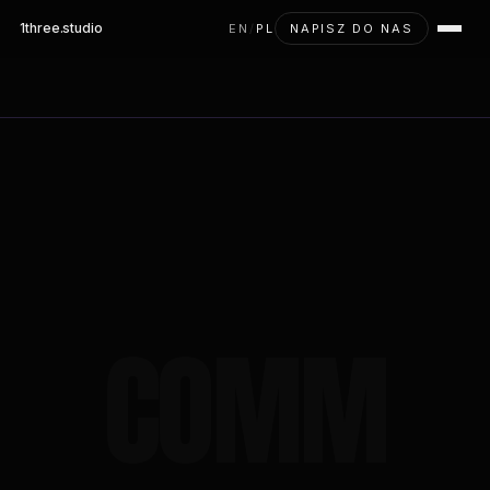
1three
.studio
EN
/
PL
NAPISZ DO NAS
COMM