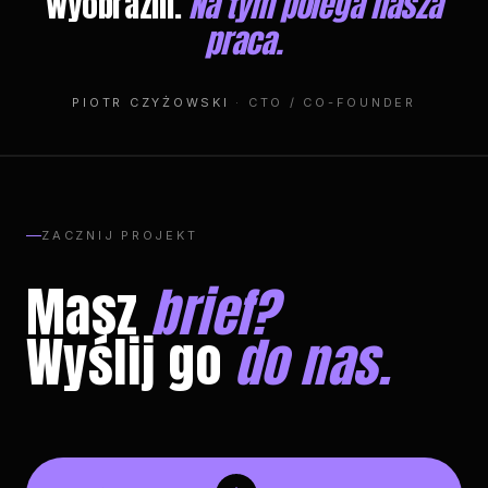
wyobrazili.
Na tym polega nasza
praca.
PIOTR CZYŻOWSKI
· CTO / CO-FOUNDER
ZACZNIJ PROJEKT
Masz
brief?
Wyślij go
do nas.