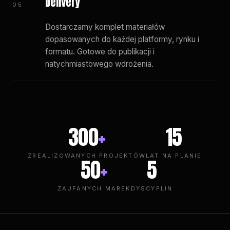
Delivery
05
Dostarczamy komplet materiałów
dopasowanych do każdej platformy, rynku i
formatu. Gotowe do publikacji i
natychmiastowego wdrożenia.
300
+
15
ZREALIZOWANYCH PROJEKTÓW
LAT NA PLANIE
50
+
5
ZAUFANYCH MAREK
DYSCYPLIN