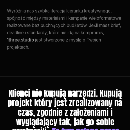
Wyróżnia nas szybka iteracja kierunku kreatywnego,
spójność między materiałami i kampanie wieloformatowe
realizowane bez puchnących budżetów. Jeśli masz brief,
deadline i standardy, które nie idą na kompromis,
1three.studio
jest stworzone z myślą o Twoich
projektach.
Klienci nie kupują narzędzi. Kupują
projekt który jest zrealizowany na
czas, zgodnie z założeniami i
wyglądający tak, jak go sobie