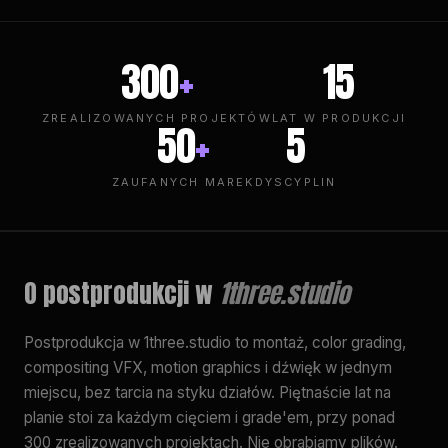
300
+
15
ZREALIZOWANYCH PROJEKTÓW
LAT W PRODUKCJI
50
+
5
ZAUFANYCH MAREK
DYSCYPLIN
O postprodukcji w
1three.studio
Postprodukcja w 1three.studio to montaż, color grading,
compositing VFX, motion graphics i dźwięk w jednym
miejscu, bez tarcia na styku działów. Piętnaście lat na
planie stoi za każdym cięciem i grade'em, przy ponad
300 zrealizowanych projektach. Nie obrabiamy plików.