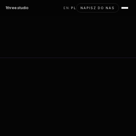
1three
.studio
EN
/
PL
NAPISZ DO NAS