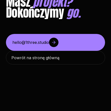
Masz
projekt?
Dokończymy
go.
hello@1three.studio
Powrót na stronę główną
1THREE.STUDIO
/ POSTPRODUKCJA
© 2026 1THREE.STUDIO